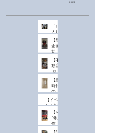
最新記事
「1
人じ
ゃな
【新
く
企画
て、
始
みん
動】
なで
【不
実物
驚
動産
大の
く」
DX】
恐竜
体験
マン
を共
【新
を。
ショ
有す
時代
MR
ン模
る、
のル
導入
型は
新し
ーム
の費
「囲
【イベ
い
ツア
用感
んで
ント担
MR
ー】
と、
体験
当者必
【M
体験
スマ
コス
す
見】1人
R制
のカ
ホ一
トを
る」
じゃな
作記
タチ
つで
抑え
時代
い、み
録】
自由
【開