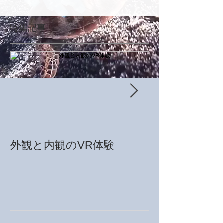
特集記事
外観と内観のVR体験
モデルルームをVR
reality）で