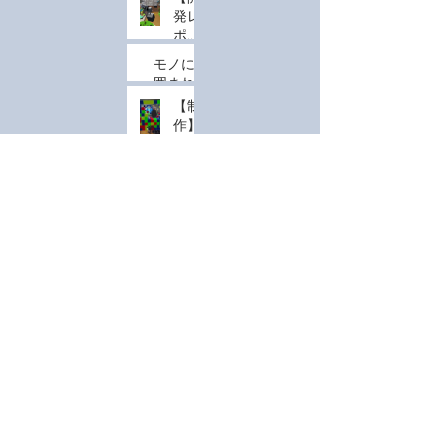
て最
へ
んなで
共闘
自
発レ
大の
驚く
テス
在！
ポー
集客
「共有
ト開
カラ
ト】
効果
型MR体
始！
モノに
ーチ
MR
を生
験」が
「ゴ
囲まれ
ェン
ゲー
む方
イベン
ーレ
た空間
ジも
【制
ム
法導
トの常
ム・
を、MR
可能
作】
『Ani
入
識を変
ブレ
で「魔
な
MR
mal
える！
イ
法の遊
「VR
ブロ
Islan
木目が
ク」
び場」
内
ック
d』
紡ぐ、
の精
に変え
見」
体験
始
アーカイブ
思考の
度を
る。
の魅
「つ
動！
カタ
さら
力
みつ
Ver.0
チ。｜
なる
みブ
1の
Project
2026年4月
（7）
7件の記事
高み
ロッ
公開
Home 02
へ
2026年3月
（11）
11件の記事
ク
と今
2024年10月
（1）
1件の記事
MR
後の
」開
2024年1月
（2）
2件の記事
展望
発の
2023年1月
（1）
1件の記事
裏側
2022年7月
（1）
1件の記事
2019年4月
（2）
2件の記事
2019年3月
（1）
1件の記事
2018年10月
（1）
1件の記事