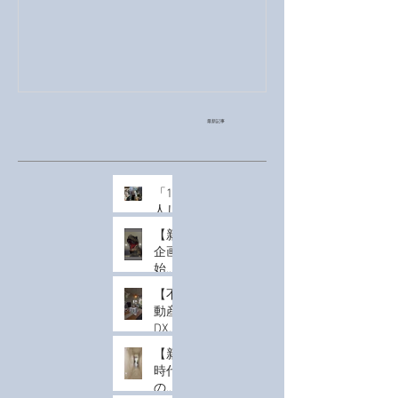
reality）で
最新記事
「1
人じ
ゃな
【新
く
企画
て、
始
みん
動】
なで
【不
実物
驚
動産
大の
く」
DX】
恐竜
体験
マン
を共
【新
を。
ショ
有す
時代
MR
ン模
る、
のル
導入
型は