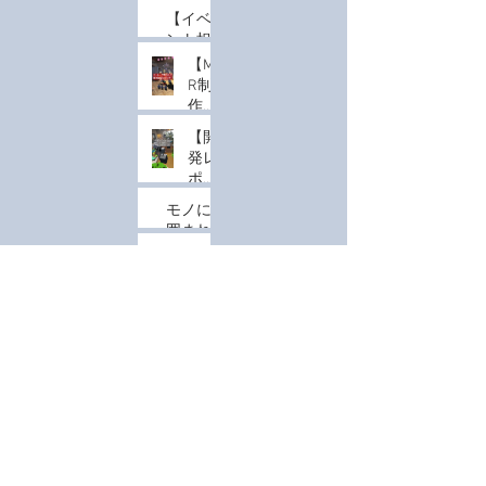
新し
ーム
の費
「囲
【イベ
い
ツア
用感
んで
ント担
MR
ー】
と、
体験
当者必
【M
体験
スマ
コス
す
見】1人
R制
のカ
ホ一
トを
る」
じゃな
作記
タチ
つで
抑え
時代
い、み
録】
自由
【開
て最
へ
んなで
共闘
自
発レ
大の
驚く
テス
在！
ポー
集客
「共有
ト開
カラ
ト】
効果
型MR体
始！
モノに
ーチ
MR
を生
験」が
「ゴ
囲まれ
ェン
ゲー
む方
イベン
ーレ
た空間
ジも
【制
ム
法導
トの常
ム・
を、MR
可能
作】
『Ani
入
識を変
ブレ
で「魔
な
MR
mal
える！
イ
法の遊
「VR
ブロ
Islan
木目が
ク」
び場」
内
ック
d』
紡ぐ、
の精
に変え
見」
体験
始
アーカイブ
思考の
度を
る。
の魅
「つ
動！
カタ
さら
力
みつ
Ver.0
チ。｜
なる
みブ
1の
Project
2026年4月
（7）
7件の記事
高み
ロッ
公開
Home 02
へ
2026年3月
（11）
11件の記事
ク
と今
2024年10月
（1）
1件の記事
MR