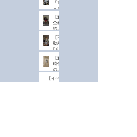
「1
人じ
ゃな
【新
く
企画
て、
始
みん
動】
なで
【不
実物
驚
動産
大の
く」
DX】
恐竜
体験
マン
を共
【新
を。
ショ
有す
時代
MR
ン模
る、
のル
導入
型は
新し
ーム
の費
「囲
【イベ
い
ツア
用感
んで
ント担
MR
ー】
と、
体験
当者必
【M
体験
スマ
コス
す
見】1人
R制
のカ
ホ一
トを
る」
じゃな
作記
タチ
つで
抑え
時代
い、み
録】
自由
【開
て最
へ
んなで
共闘
自
発レ
大の
驚く
テス
在！
ポー
集客
「共有
ト開
カラ
ト】
効果
型MR体
始！
モノに
ーチ
MR
を生
験」が