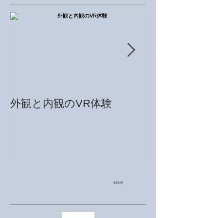
外観と内観のVR体験
モデルルームをVR
reality）で
最新記事