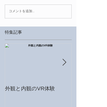
コメントを追加…
特集記事
外観と内観のVR体験
モデルルームをVR
reality）で