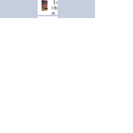
と、
体験
当者必
【M
体験
スマ
コス
す
見】1人
R制
のカ
ホ一
トを
る」
じゃな
作記
タチ
つで
抑え
時代
い、み
録】
自由
【開
て最
へ
んなで
共闘
自
発レ
大の
驚く
テス
在！
ポー
集客
「共有
ト開
カラ
ト】
効果
型MR体
始！
モノに
ーチ
MR
を生
験」が
「ゴ
囲まれ
ェン
ゲー
む方
イベン
ーレ
た空間
ジも
【制
ム
法導
トの常
ム・
を、MR
可能
作】
『Ani
入
識を変
ブレ
で「魔
な
MR
mal
える！
イ
法の遊
「VR
ブロ
Islan
木目が
ク」
び場」
内
ック
d』
紡ぐ、
の精
に変え
見」
体験
始
アーカイブ
思考の
度を
る。
の魅
「つ
動！
カタ
さら
力
みつ
Ver.0
チ。｜
なる
みブ
1の
Project
2026年4月
（7）
7件の記事
高み
ロッ
公開
Home 02
へ
2026年3月
（11）
11件の記事
ク
と今
2024年10月
（1）
1件の記事
MR
後の
」開
2024年1月
（2）
2件の記事
展望
発の
2023年1月
（1）
1件の記事