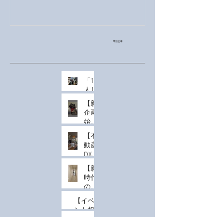
最新記事
「1
人じ
ゃな
【新
く
企画
て、
始
みん
動】
なで
【不
実物
驚
動産
大の
く」
DX】
恐竜
体験
マン
を共
【新
を。
ショ
有す
時代
MR
ン模
る、
のル
導入
型は
新し
ーム
の費
「囲
【イベ
い
ツア
用感
んで
ント担
MR
ー】